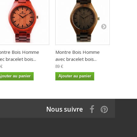
ontre Bois Homme
Montre Bois Homme
Montre B
ec bracelet bois...
avec bracelet bois...
avec bracel
 €
89 €
89 €
jouter au panier
Ajouter au panier
Ajouter a
Nous suivre