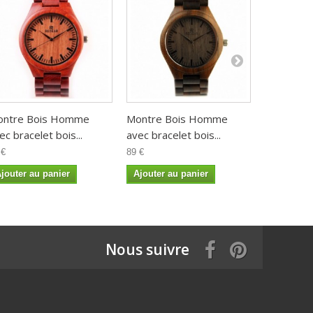
ontre Bois Homme
Montre Bois Homme
Montre B
ec bracelet bois...
avec bracelet bois...
avec bracel
 €
89 €
89 €
jouter au panier
Ajouter au panier
Ajouter a
Nous suivre