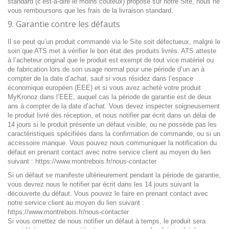
standard (c’est-à-dire le moins coûteux) proposé sur notre Site, nous ne
vous remboursons que les frais de la livraison standard.
9. Garantie contre les défauts
Il se peut qu’un produit commandé via le Site soit défectueux, malgré le
soin que ATS met à vérifier le bon état des produits livrés. ATS atteste
à l’acheteur original que le produit est exempt de tout vice matériel ou
de fabrication lors de son usage normal pour une période d’un an à
compter de la date d’achat, sauf si vous résidez dans l’espace
économique européen (EEE) et si vous avez acheté votre produit
MyKronoz dans l’EEE, auquel cas la période de garantie est de deux
ans à compter de la date d’achat. Vous devez inspecter soigneusement
le produit livré dès réception, et nous notifier par écrit dans un délai de
14 jours si le produit présente un défaut visible, ou ne possède pas les
caractéristiques spécifiées dans la confirmation de commande, ou si un
accessoire manque. Vous pouvez nous communiquer la notification du
défaut en prenant contact avec notre service client au moyen du lien
suivant : https://www.montrebois.fr/nous-contacter
Si un défaut se manifeste ultérieurement pendant la période de garantie,
vous devrez nous le notifier par écrit dans les 14 jours suivant la
découverte du défaut. Vous pouvez le faire en prenant contact avec
notre service client au moyen du lien suivant :
https://www.montrebois.fr/nous-contacter
Si vous omettez de nous notifier un défaut à temps, le produit sera