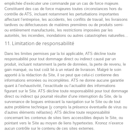
empêchée d’exécuter une commande par un cas de force majeure.
Constituent des cas de force majeures toutes circonstances hors du
contrôle de ATS, incluant notamment les perturbations importantes
affectant l’entreprise, les accidents, les conflits de travail, les livraisons
tardives ou défectueuses de matières premières ou de produits semi-
ou entièrement manufacturés, les restrictions imposées par les
autorités, les incendies, inondations ou autres catastrophes naturelles...
11. Limitation de responsabilité
Dans les limites permises par la loi applicable, ATS décline toute
responsabilité pour tout dommage direct ou indirect causé par un
produit, incluant notamment la perte de données, la perte de revenu, le
gain manqué, ou tout coût lié à un retard de livraison. Malgré le soin
apporté à la rédaction du Site, il se peut que celui-ci contienne des
informations erronées ou incomplètes. ATS ne donne aucune garantie
quant à l’exhaustivité, l’exactitude ou l’actualité des informations
figurant sur le Site. ATS décline toute responsabilité pour tout dommage
direct ou indirect qui pourrait résulter d’une interruption du Site, de la
survenance de bogues entravant la navigation sur le Site ou de tout
autre problème technique (y compris la présence éventuelle de virus ou
d’autres éléments néfastes). ATS décline toute responsabilité
concernant les contenus de sites tiers accessibles depuis le Site, ou
pointant vers le Site au moyen de liens hypertextes. Kronoz n’exerce
aucun contrôle sur le contenu de ces sites externes.