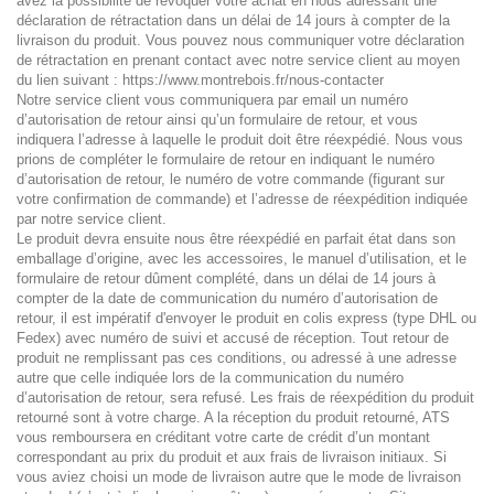
avez la possibilité de révoquer votre achat en nous adressant une
déclaration de rétractation dans un délai de 14 jours à compter de la
livraison du produit. Vous pouvez nous communiquer votre déclaration
de rétractation en prenant contact avec notre service client au moyen
du lien suivant : https://www.montrebois.fr/nous-contacter
Notre service client vous communiquera par email un numéro
d’autorisation de retour ainsi qu’un formulaire de retour, et vous
indiquera l’adresse à laquelle le produit doit être réexpédié. Nous vous
prions de compléter le formulaire de retour en indiquant le numéro
d’autorisation de retour, le numéro de votre commande (figurant sur
votre confirmation de commande) et l’adresse de réexpédition indiquée
par notre service client.
Le produit devra ensuite nous être réexpédié en parfait état dans son
emballage d’origine, avec les accessoires, le manuel d’utilisation, et le
formulaire de retour dûment complété, dans un délai de 14 jours à
compter de la date de communication du numéro d’autorisation de
retour
, il est impératif d'envoyer le produit en colis express (type DHL ou
Fedex) avec numéro de suivi et accusé de réception.
Tout retour de
produit ne remplissant pas ces conditions, ou adressé à une adresse
autre que celle indiquée lors de la communication du numéro
d’autorisation de retour, sera refusé. Les frais de réexpédition du produit
retourné sont à votre charge. A la réception du produit retourné, ATS
vous remboursera en créditant votre carte de crédit d’un montant
correspondant au prix du produit et aux frais de livraison initiaux. Si
vous aviez choisi un mode de livraison autre que le mode de livraison