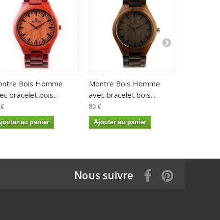
ontre Bois Homme
Montre Bois Homme
Montre B
ec bracelet bois...
avec bracelet bois...
avec bracel
 €
89 €
89 €
jouter au panier
Ajouter au panier
Ajouter a
Nous suivre