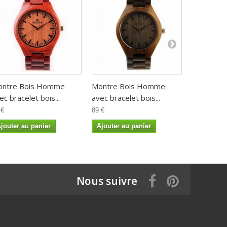
ontre Bois Homme
Montre Bois Homme
Montre B
ec bracelet bois...
avec bracelet bois...
avec bracel
 €
89 €
89 €
jouter au panier
Ajouter au panier
Ajouter a
Nous suivre