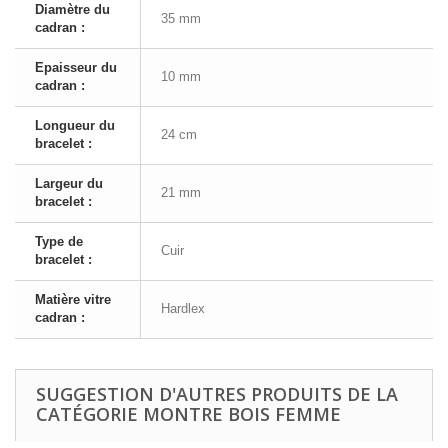
Diamètre du
35 mm
cadran :
Epaisseur du
10 mm
cadran :
Longueur du
24 cm
bracelet :
Largeur du
21 mm
bracelet :
Type de
Cuir
bracelet :
Matière vitre
Hardlex
cadran :
SUGGESTION D'AUTRES PRODUITS DE LA
CATÉGORIE MONTRE BOIS FEMME