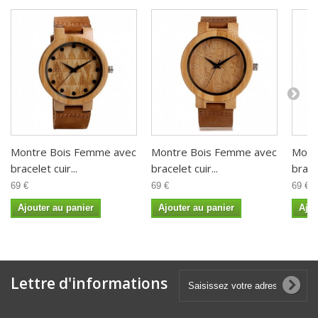
Montre Bois Femme avec
Montre Bois Femme avec
Mont
bracelet cuir...
bracelet cuir...
bracel
69 €
69 €
69 €
Ajouter au panier
Ajouter au panier
Ajou
Lettre d'informations